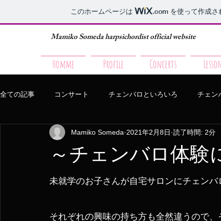
このホームページは
.com
を使って作成さ
Mamiko Someda harpsichordist official website
Homme
Profile
Concerts
Lesso
全ての記事
コンサート
チェンバロといろいろ
チェン
Mamiko Someda
2021年2月8日
読了時間: 2分
～チェンバロ体験
未就学のお子さんが自宅サロンにチェンバ
それぞれの興味の持ち方も全然違うので、